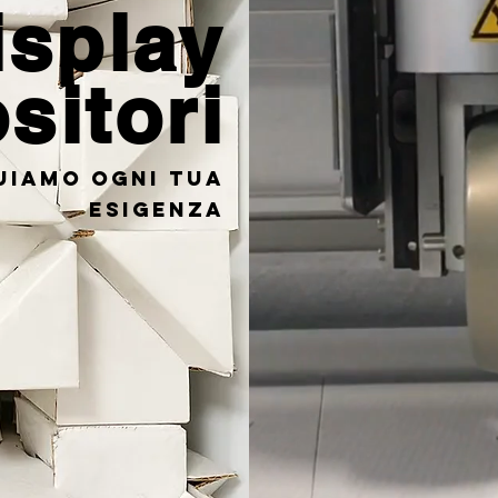
isplay
sitori
uiamo ogni tua
esigenza