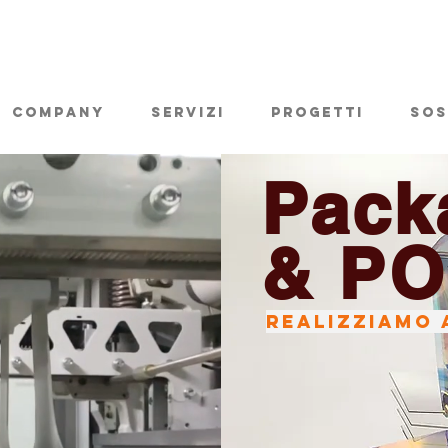
company
Servizi
Progetti
Sos
Pack
& P
REALIZZIAMO 