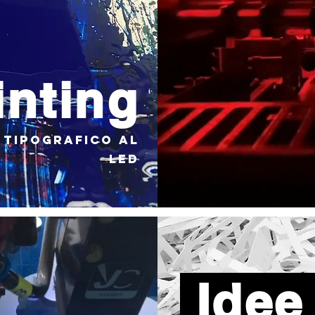
inting
 tipografico al
led
Idee 