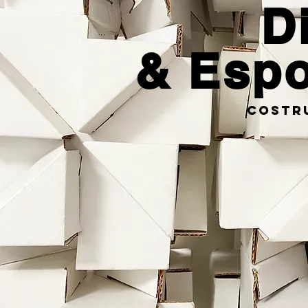
D
& Espo
costr